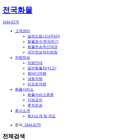
전국화물
1644-0279
고객센타
알려드립니다(FAQ)
화물접수/문의하기
화물운송주선약관
개인정보처리방침
차량정보
차량안내
일반화물차(카고)
윙바디차량
냉동차량
리프트차량
화물서비스
화물서비스종류
지방공차
혼적운송
회사소개
회사소개 및 개요
문의
1644-0279
전체검색