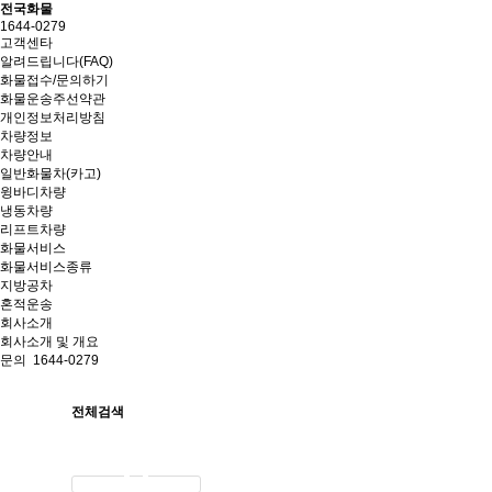
전국화물
1644-0279
고객센타
알려드립니다(FAQ)
화물접수/문의하기
화물운송주선약관
개인정보처리방침
차량정보
차량안내
일반화물차(카고)
윙바디차량
냉동차량
리프트차량
화물서비스
화물서비스종류
지방공차
혼적운송
회사소개
회사소개 및 개요
문의
1644-0279
전체검색