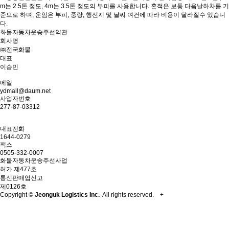
m는 2.5톤 정도, 4m는 3.5톤 정도의 부피를 사용합니다. 혼적은 보통 다음날하차를 기
준으로 하며, 운임은 부피, 중량, 행선지 및 날씨 여건에 따라 비용이 달라질수 있습니
다.
화물자동차운송주선약관
회사명
㈜전국화물
대표
이승민
메일
ydmall@daum.net
사업자번호
277-87-03312
대표전화
1644-0279
팩스
0505-332-0007
화물자동차운송주선사업
허가 제477호
통신판매업신고
제0126호
Copyright ©
Jeonguk Logistics Inc.
All rights reserved.
+